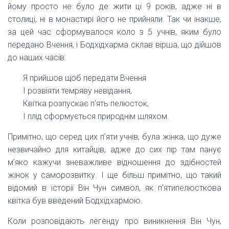
йому просто не було де жити ці 9 років, адже ні в
столиці, ні в монастирі його не прийняли. Так чи інакше,
за цей час сформувалося коло з 5 учнів, яким було
передано Вчення, і Бодхідхарма склав вірша, що дійшов
до наших часів:
Я прийшов щоб передати Вчення
І розвіяти темряву невідання,
Квітка розпускає п’ять пелюсток,
І плід сформується природнім шляхом.
Примітно, що серед цих п’яти учнів, була жінка, що дуже
незвичайно для китайців, адже до сих пір там панує
м’яко кажучи зневажливе відношення до здібностей
жінок у саморозвитку. І ще більш примітно, що такий
відомий в історії Він Чун символ, як п’ятипелюсткова
квітка був введений Бодхідхармою.
Коли розповідають легенду про виникнення Він Чун,