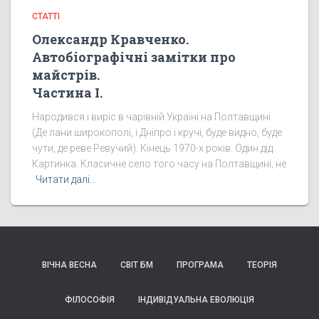
СТАТТІ
Олександр Кравченко.
Автобіографічні замітки про
майстрів.
Частина І.
Народився і виріс в чарівній Україні на Полтавщині
(Де лани широкополі, і Дніпро і кручі, буде видно, буде
чути, де реве Ревучий). Кінець 1970-х років. Один дід.
Картинка. Класичне село того часу на Полтавщині, не
Читати далі…
ВІЧНА ВЕСНА
СВІТ БМ
ПРОГРАМА
ТЕОРІЯ
ФІЛОСОФІЯ
ІНДИВІДУАЛЬНА ЕВОЛЮЦІЯ