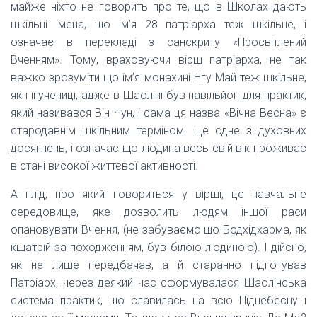
майже ніхто не говорить про те, що в Школах дають
шкільні імена, що ім’я 28 патріарха теж шкільне, і
означає в перекладі з санскриту «Просвітлений
Вченням». Тому, враховуючи вірш патріарха, не так
важко зрозуміти що ім’я монахині Нгу Май теж шкільне,
як і її учениці, адже в Шаоліні був павільйон для практик,
який називався Він Чун, і сама ця назва «Вічна Весна» є
стародавнім шкільним терміном. Це одне з духовних
досягнень, і означає що людина весь свій вік проживає
в стані високої життєвої активності.
А плід, про який говориться у вірші, це навчальне
середовище, яке дозволить людям іншої раси
опановувати Вчення, (не забуваємо що Бодхідхарма, як
кшатрій за походженням, був білою людиною). І дійсно,
як не лише передбачав, а й старанно підготував
Патріарх, через деякий час сформувалася Шаолінська
система практик, що славилась на всю Піднебесну і