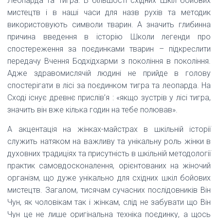
Леопарда та Тигра. В більшості східних Шкіл бойових
мистецтв і в наші часи для назв рухів та методик
використовують символи тварин. А значить глибинна
причина введення в історію Школи легенди про
спостереження за поєдинками тварин – підкреслити
передачу Вчення Бодхідхарми з покоління в покоління.
Адже здравомислячій людині не прийде в голову
спостерігати в лісі за поєдинком тигра та леопарда. На
Сході існує древнє прислів’я : «якщо зустрів у лісі тигра,
значить він вже кілька годин на тебе полював».
А акцентація на жінках-майстрах в шкільній історії
служить натяком на важливу та унікальну роль жінки в
духовних традиціях та присутність в шкільній методології
практик самовдосконалення, орієнтованих на жіночий
організм, що дуже унікально для східних шкіл бойових
мистецтв. Загалом, тисячам сучасних послідовників Він
Чун, як чоловікам так і жінкам, слід не забувати що Він
Чун це не лише оригінальна техніка поєдинку, а щось