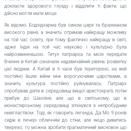
докласти здорового глузду і відділити ті факти, що
дійсно могли мати місце.
Як відомо, Бодхідхарма був сином царя та брахманом
високого рівня, а значить отримав найкращу можливу
на той час освіту, при тому фактично найкращу в світі,
адже Індія на той час науково і культурно була
найрозвиненішою. Титул патріарха та місія передати
Вчення в Китай означали надзвичайний рівень розвитку
цієї людини. А Китай в ті часи був територією, на якій
постійно йшли війни між ворогуючими царствами, а
значить культура постійно руйнувалась. Патріарх
спробував діяти в середовищі вищої аристократії, потім
прибув до Шаоліня, але що в світському, що в
монастирському середовищі зіткнувся з непробудним
невіглаством. Тоді, як говорить легенда, Да Мо 9 років
сидів в печері обличчям до стіни, але якщо дивитись
тверезо, то можна зробити прагматичний висновок що