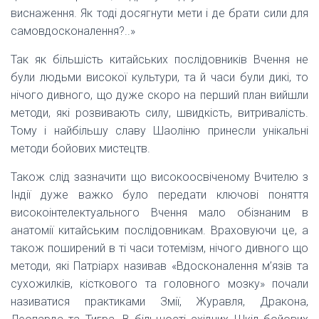
виснаження. Як тоді досягнути мети і де брати сили для
самовдосконалення?..»
Так як більшість китайських послідовників Вчення не
були людьми високої культури, та й часи були дикі, то
нічого дивного, що дуже скоро на перший план вийшли
методи, які розвивають силу, швидкість, витривалість.
Тому і найбільшу славу Шаоліню принесли унікальні
методи бойових мистецтв.
Також слід зазначити що високоосвіченому Вчителю з
Індії дуже важко було передати ключові поняття
високоінтелектуального Вчення мало обізнаним в
анатомії китайським послідовникам. Враховуючи це, а
також поширений в ті часи тотемізм, нічого дивного що
методи, які Патріарх називав «Вдосконалення м’язів та
сухожилків, кісткового та головного мозку» почали
називатися практиками Змії, Журавля, Дракона,