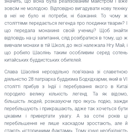
значить, що вона була реалізованим майстром і вже
зовсім не молодою. Відповідно вигадувати нову техніку
в неї не було ні потреби, ні бажання. То чому ж
століттями передається легенда про поєдинки тварин? І
що передала монахиня своїй учениці? Щоб знайти
відповідь на ці запитання, слід розібратися в тому, що ж
вивчали монахи в тій Школі, до якої належала Нгу Май, і
що робило Шаолінь таким особливим серед сотень
китайських буддистських обителей.
Слава Шаоліня нероздільно пов’язана зі славетною
діяльністю 28 патріарха буддизма Бодхідхарми, який в VI
столітті прибув з Індії і перебування якого в Китаї
породило велику кількість легенд. Та як відомо,
більшість людей, розказуючи про якусь подію, зажди
перебільшують і прикрашають, адже так хочеться бути
цікавим і привертати увагу. А за сотні років ці
перебільшення не лише каскадом зростають, але й
стають «історичними фактами». Тому існує необхідність