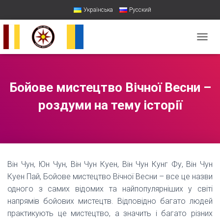
Українська
Русский
П
Е
Р
Е
М
Бойове мистецтво Вічної Весни –
К
Н
роздуми на тему історії
У
Т
И
Н
А
В
Він Чун, Юн Чун, Він Чун Куен, Він Чун Кунг Фу, Він Чун
І
Г
Куен Пай, Бойове мистецтво Вічної Весни – все це назви
А
одного з самих відомих та найпопулярніших у світі
Ц
напрямів бойових мистецтв. Відповідно багато людей
І
практикують це мистецтво, а значить і багато різних
Ю