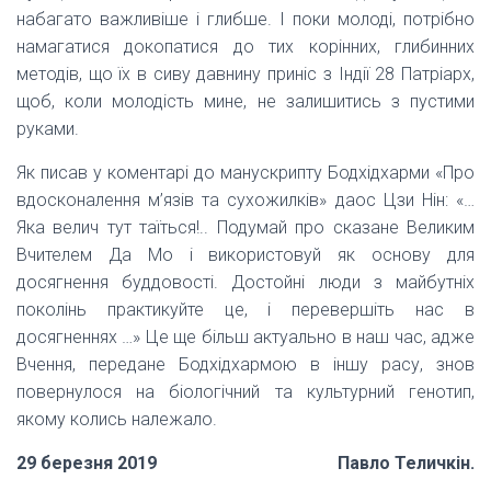
набагато важливіше і глибше. І поки молоді, потрібно
намагатися докопатися до тих корінних, глибинних
методів, що їх в сиву давнину приніс з Індії 28 Патріарх,
щоб, коли молодість мине, не залишитись з пустими
руками.
Як писав у коментарі до манускрипту Бодхідхарми «Про
вдосконалення м’язів та сухожилків» даос Цзи Нін: «…
Яка велич тут таїться!.. Подумай про сказане Великим
Вчителем Да Мо і використовуй як основу для
досягнення буддовості. Достойні люди з майбутніх
поколінь практикуйте це, і перевершіть нас в
досягненнях …» Це ще більш актуально в наш час, адже
Вчення, передане Бодхідхармою в іншу расу, знов
повернулося на біологічний та культурний генотип,
якому колись належало.
29 березня 2019
Павло Теличкін.