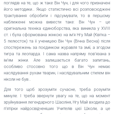
поглядів на те, що ж таке Він Чун, і для чого призначені
його методики… Якщо статистично всі розповсюджені
трактування обробити і підсумувати, то в першому
наближенні можна вивести таке: Він Чун – це
оригінальна техніка єдиноборства, яка виникла у XVIII
ст. і була сформована жінкою на ім’я Нгу Май (Квітка –
5 пелюсток) та її ученицею Він Чун (Вічна Весна) після
спостережень за поєдинком журавля та змії, а згодом
тигра та леопарда. І сама назва напряму пов’язана з
ім’ям жінки. Але залишається багато запитань,
особливо стосовно того що в Він Чун немає
наслідування рухам тварин, і наслідувальним стилем він
ніколи не був…
Для того щоб зрозуміти сучасне, треба розуміти
минуле. І треба звернути увагу на те, що на момент
зруйнування легендарного Шаоліня, Нгу Май входила до
п’ятірки найдосвідченіших Учителів цієї Школи, а це