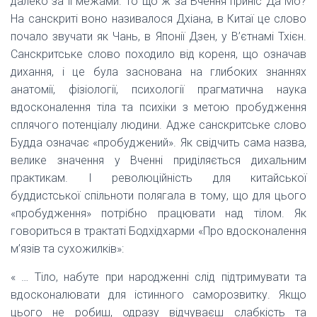
далеко за її межами. То що ж за Вчення приніс Да Мо?
На санскриті воно називалося Дхіана, в Китаї це слово
почало звучати як Чань, в Японії Дзен, у В’єтнамі Тхієн.
Санскритське слово походило від кореня, що означав
дихання, і це була заснована на глибоких знаннях
анатомії, фізіології, психології прагматична наука
вдосконалення тіла та психіки з метою пробудження
сплячого потенціалу людини. Адже санскритське слово
Будда означає «пробуджений». Як свідчить сама назва,
велике значення у Вченні приділяється дихальним
практикам. І революційність для китайської
буддистської спільноти полягала в тому, що для цього
«пробудження» потрібно працювати над тілом. Як
говориться в трактаті Бодхідхарми «Про вдосконалення
м’язів та сухожилків»:
« … Тіло, набуте при народженні слід підтримувати та
вдосконалювати для істинного саморозвитку. Якщо
цього не робиш, одразу відчуваєш слабкість та