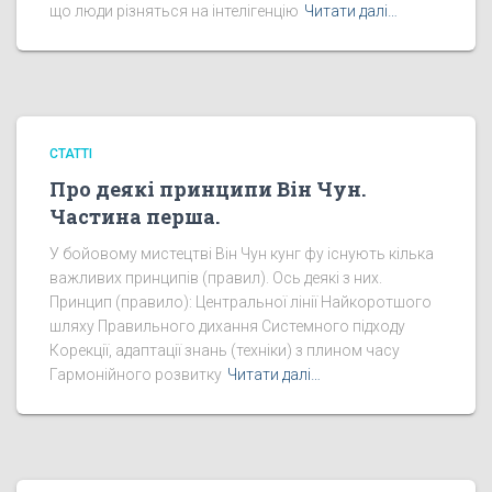
що люди різняться на інтелігенцію
Читати далі…
СТАТТІ
Про деякі принципи Він Чун.
Частина перша.
У бойовому мистецтві Він Чун кунг фу існують кілька
важливих принципів (правил). Ось деякі з них.
Принцип (правило): Центральної лінії Найкоротшого
шляху Правильного дихання Системного підходу
Корекції, адаптації знань (техніки) з плином часу
Гармонійного розвитку
Читати далі…