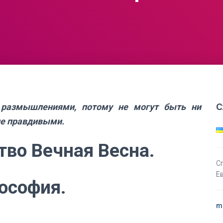
С
 размышлениями, потому не могут быть ни
не правдивыми.
тво Вечная Весна.
С
Е
ософия.
m